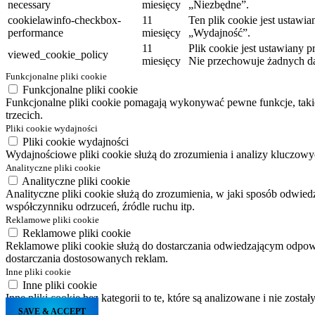
necessary
miesięcy
„Niezbędne”.
cookielawinfo-checkbox-
11
Ten plik cookie jest ustaw
performance
miesięcy
„Wydajność”.
11
Plik cookie jest ustawiany
viewed_cookie_policy
miesięcy
Nie przechowuje żadnych 
Funkcjonalne pliki cookie
Funkcjonalne pliki cookie
Funkcjonalne pliki cookie pomagają wykonywać pewne funkcje, takie 
trzecich.
Pliki cookie wydajności
Pliki cookie wydajności
Wydajnościowe pliki cookie służą do zrozumienia i analizy kluczo
Analityczne pliki cookie
Analityczne pliki cookie
Analityczne pliki cookie służą do zrozumienia, w jaki sposób odwied
współczynniku odrzuceń, źródle ruchu itp.
Reklamowe pliki cookie
Reklamowe pliki cookie
Reklamowe pliki cookie służą do dostarczania odwiedzającym odpowie
dostarczania dostosowanych reklam.
Inne pliki cookie
Inne pliki cookie
Inne pliki cookie bez kategorii to te, które są analizowane i nie zosta
SAVE & ACCEPT