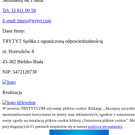
Skontaktuj się z nami:
Tel. 33 811 90 58
E-mail: biuro@trytyt.com
Dane firmy:
TRYTYT Spółka z ograniczoną odpowiedzialnością
ul. Horeszków 8
43-382 Bielsko-Biała
NIP: 5472128738
Realizacja
W serwisie TRYTYT.COM używamy plików cookie. Klikając „Akceptuj wszystkie p
spersonalizowane korzystanie ze strony oraz reklamowych, zgodnie z ustawienia
swoje zgody na instalację plików cookie kliknij „Ustawienia plików cookie”. M
przysługujących Ci prawach znajdziesz się w naszej
polityce prywatności
.