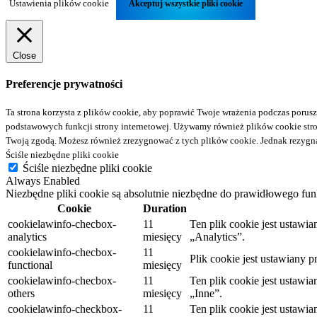
Ustawienia plików cookie
Akceptuj wszystkie pliki cookie
Close
Preferencje prywatności
Ta strona korzysta z plików cookie, aby poprawić Twoje wrażenia podczas porusza
podstawowych funkcji strony internetowej. Używamy również plików cookie stron 
Twoją zgodą. Możesz również zrezygnować z tych plików cookie. Jednak rezygna
Ściśle niezbędne pliki cookie
Ściśle niezbędne pliki cookie
Always Enabled
Niezbędne pliki cookie są absolutnie niezbędne do prawidłowego fun
Cookie
Duration
cookielawinfo-checbox-
11
Ten plik cookie jest ustaw
analytics
miesięcy
„Analytics”.
cookielawinfo-checbox-
11
Plik cookie jest ustawiany
functional
miesięcy
cookielawinfo-checbox-
11
Ten plik cookie jest ustaw
others
miesięcy
„Inne”.
cookielawinfo-checkbox-
11
Ten plik cookie jest ustaw