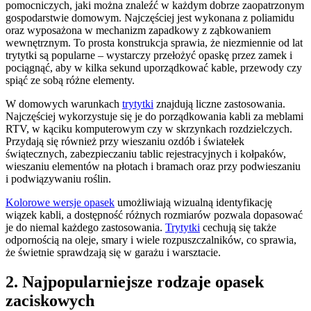
pomocniczych, jaki można znaleźć w każdym dobrze zaopatrzonym
gospodarstwie domowym. Najczęściej jest wykonana z poliamidu
oraz wyposażona w mechanizm zapadkowy z ząbkowaniem
wewnętrznym. To prosta konstrukcja sprawia, że niezmiennie od lat
trytytki są popularne – wystarczy przełożyć opaskę przez zamek i
pociągnąć, aby w kilka sekund uporządkować kable, przewody czy
spiąć ze sobą różne elementy.
W domowych warunkach
trytytki
znajdują liczne zastosowania.
Najczęściej wykorzystuje się je do porządkowania kabli za meblami
RTV, w kąciku komputerowym czy w skrzynkach rozdzielczych.
Przydają się również przy wieszaniu ozdób i światełek
świątecznych, zabezpieczaniu tablic rejestracyjnych i kołpaków,
wieszaniu elementów na płotach i bramach oraz przy podwieszaniu
i podwiązywaniu roślin.
Kolorowe wersje opasek
umożliwiają wizualną identyfikację
wiązek kabli, a dostępność różnych rozmiarów pozwala dopasować
je do niemal każdego zastosowania.
Trytytki
cechują się także
odpornością na oleje, smary i wiele rozpuszczalników, co sprawia,
że świetnie sprawdzają się w garażu i warsztacie.
2. Najpopularniejsze rodzaje opasek
zaciskowych