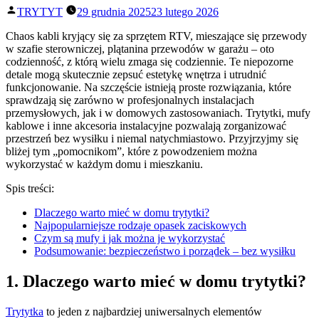
Posted
TRYTYT
29 grudnia 2025
23 lutego 2026
by
Chaos kabli kryjący się za sprzętem RTV, mieszające się przewody
w szafie sterowniczej, plątanina przewodów w garażu – oto
codzienność, z którą wielu zmaga się codziennie. Te niepozorne
detale mogą skutecznie zepsuć estetykę wnętrza i utrudnić
funkcjonowanie. Na szczęście istnieją proste rozwiązania, które
sprawdzają się zarówno w profesjonalnych instalacjach
przemysłowych, jak i w domowych zastosowaniach. Trytytki, mufy
kablowe i inne akcesoria instalacyjne pozwalają zorganizować
przestrzeń bez wysiłku i niemal natychmiastowo. Przyjrzyjmy się
bliżej tym „pomocnikom”, które z powodzeniem można
wykorzystać w każdym domu i mieszkaniu.
Spis treści:
Dlaczego warto mieć w domu trytytki?
Najpopularniejsze rodzaje opasek zaciskowych
Czym są mufy i jak można je wykorzystać
Podsumowanie: bezpieczeństwo i porządek – bez wysiłku
1. Dlaczego warto mieć w domu trytytki?
Trytytka
to jeden z najbardziej uniwersalnych elementów