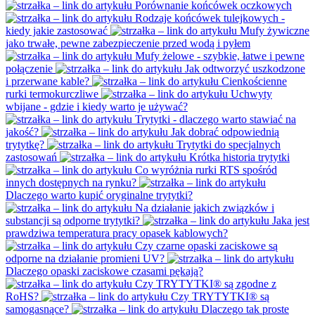
Porównanie końcówek oczkowych
Rodzaje końcówek tulejkowych -
kiedy jakie zastosować
Mufy żywiczne
jako trwałe, pewne zabezpieczenie przed wodą i pyłem
Mufy żelowe - szybkie, łatwe i pewne
połączenie
Jak odtworzyć uszkodzone
i przerwane kable?
Cienkościenne
rurki termokurczliwe
Uchwyty
wbijane - gdzie i kiedy warto je używać?
Trytytki - dlaczego warto stawiać na
jakość?
Jak dobrać odpowiednią
trytytkę?
Trytytki do specjalnych
zastosowań
Krótka historia trytytki
Co wyróżnia rurki RTS spośród
innych dostępnych na rynku?
Dlaczego warto kupić oryginalne trytytki?
Na działanie jakich związków i
substancji są odporne trytytki?
Jaka jest
prawdziwa temperatura pracy opasek kablowych?
Czy czarne opaski zaciskowe są
odporne na działanie promieni UV?
Dlaczego opaski zaciskowe czasami pękają?
Czy TRYTYTKI® są zgodne z
RoHS?
Czy TRYTYTKI® są
samogasnące?
Dlaczego tak proste