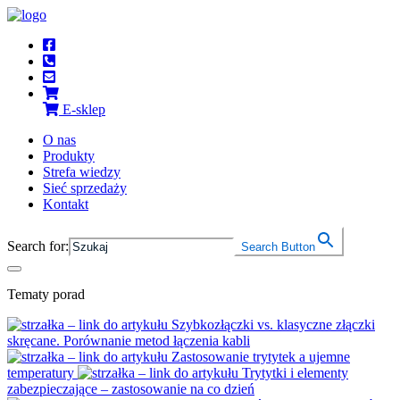
E‑sklep
O nas
Produkty
Strefa wiedzy
Sieć sprzedaży
Kontakt
Search for:
Search Button
Tematy porad
Szybkozłączki vs. klasyczne złączki
skręcane. Porównanie metod łączenia kabli
Zastosowanie trytytek a ujemne
temperatury
Trytytki i elementy
zabezpieczające – zastosowanie na co dzień