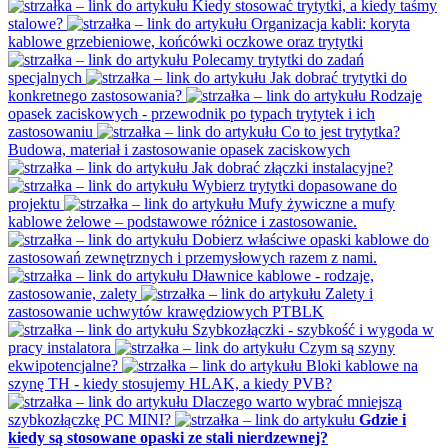
Kiedy stosować trytytki, a kiedy taśmy
stalowe?
Organizacja kabli: koryta
kablowe grzebieniowe, końcówki oczkowe oraz trytytki
Polecamy trytytki do zadań
specjalnych
Jak dobrać trytytki do
konkretnego zastosowania?
Rodzaje
opasek zaciskowych - przewodnik po typach trytytek i ich
zastosowaniu
Co to jest trytytka?
Budowa, materiał i zastosowanie opasek zaciskowych
Jak dobrać złączki instalacyjne?
Wybierz trytytki dopasowane do
projektu
Mufy żywiczne a mufy
kablowe żelowe – podstawowe różnice i zastosowanie.
Dobierz właściwe opaski kablowe do
zastosowań zewnętrznych i przemysłowych razem z nami.
Dławnice kablowe - rodzaje,
zastosowanie, zalety
Zalety i
zastosowanie uchwytów krawędziowych PTBLK
Szybkozłączki - szybkość i wygoda w
pracy instalatora
Czym są szyny
ekwipotencjalne?
Bloki kablowe na
szynę TH - kiedy stosujemy HLAK, a kiedy PVB?
Dlaczego warto wybrać mniejszą
szybkozłączkę PC MINI?
Gdzie i
kiedy są stosowane opaski ze stali nierdzewnej?