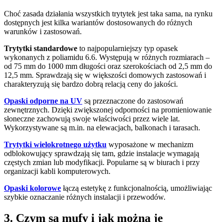
Choć zasada działania wszystkich trytytek jest taka sama, na rynku
dostępnych jest kilka wariantów dostosowanych do różnych
warunków i zastosowań.
Trytytki standardowe
to najpopularniejszy typ opasek
wykonanych z poliamidu 6.6. Występują w różnych rozmiarach –
od 75 mm do 1000 mm długości oraz szerokościach od 2,5 mm do
12,5 mm. Sprawdzają się w większości domowych zastosowań i
charakteryzują się bardzo dobrą relacją ceny do jakości.
Opaski odporne na UV
są przeznaczone do zastosowań
zewnętrznych. Dzięki zwiększonej odporności na promieniowanie
słoneczne zachowują swoje właściwości przez wiele lat.
Wykorzystywane są m.in. na elewacjach, balkonach i tarasach.
Trytytki wielokrotnego użytku
wyposażone w mechanizm
odblokowujący sprawdzają się tam, gdzie instalacje wymagają
częstych zmian lub modyfikacji. Popularne są w biurach i przy
organizacji kabli komputerowych.
Opaski kolorowe
łączą estetykę z funkcjonalnością, umożliwiając
szybkie oznaczanie różnych instalacji i przewodów.
3. Czym są mufy i jak można je