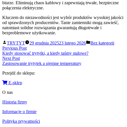
biurze. Eliminują chaos kablowy i zapewniają trwałe, bezpieczne
połączenia elektryczne.
Kluczem do niezawodności jest wybór produktów wysokiej jakości
od sprawdzonych producentów. Tanie zamienniki mogą zawieść,
natomiast solidne rozwiązania gwarantują długotrwałe i
bezproblemowe użytkowanie.
Posted
Posted
TRYTYT
29 grudnia 2025
23 lutego 2026
Bez kategorii
by
in
Nawigacja
Previous
Previous Post
post:
Kiedy stosować trytytki, a kiedy taśmy stalowe?
wpisu
Next
Next Post
post:
Zastosowanie trytytek a ujemne temperatury
Przejdź do sklepu:
E-sklep
O nas
Historia firmy
Informacje o firmie
Polityka prywatności