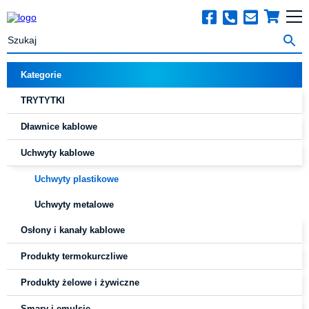
Search Button
Search
for:
Kategorie
TRYTYTKI
Dławnice kablowe
Uchwyty kablowe
Uchwyty plastikowe
Uchwyty metalowe
Osłony i kanały kablowe
Produkty termokurczliwe
Produkty żelowe i żywiczne
Smary i emulsje